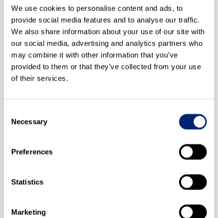
važećim odobrenja za stavljanje u promet vaših lijekova
We use cookies to personalise content and ads, to
za humanu i veterinarsku primjenu na području
provide social media features and to analyse our traffic.
Hrvatske u nacionalnim i zajedničkim EU postupcima.
We also share information about your use of our site with
our social media, advertising and analytics partners who
Svojom stručnošću i iskustvom u regulatornim
may combine it with other information that you’ve
procjenama i nacionalnim specifičnostima također
provided to them or that they’ve collected from your use
pružamo regulatornu podršku distributerima i
of their services.
proizvođačima medicinskih proizvoda.
Opseg naših poslovnih aktivnosti uključuje i
Consent
regulatornu podršku za stavljanje dodataka prehrani i
Necessary
Selection
hrane za posebne prehrambene potrebe na hrvatsko
tržište. Ponosni smo na dugogodišnju uspješnu
Preferences
suradnju s hrvatskim nadležnim tijelima, odnosno
Agencijom za lijekove i medicinske proizvode,
Ministarstvom zdravstva, Ministarstvom poljoprivrede i
Statistics
Hrvatskim zavodom za javno zdravstvo.
Marketing