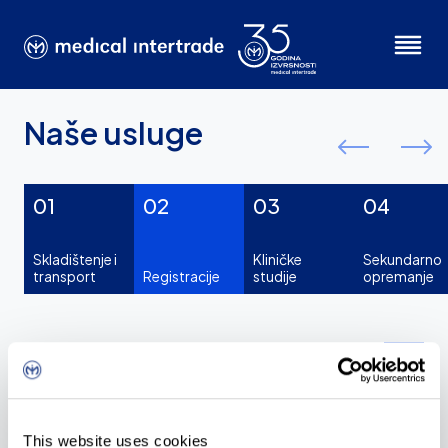
Naše usluge
01
02
03
04
Skladištenje i
Kliničke
Sekundarno
transport
Registracije
studije
opremanje
Registracije
Naš posao u Odjelu registracija je ishoditi i održavati
This website uses cookies