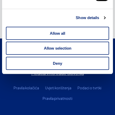
Show details
Allow all
Allow selection
Deny
Medical Intertrade BIH
Medical Intertrade Slovenija
Pravila kolačića
Uvjeti korištenja
Podaci o tvrtki
Pravila privatnosti